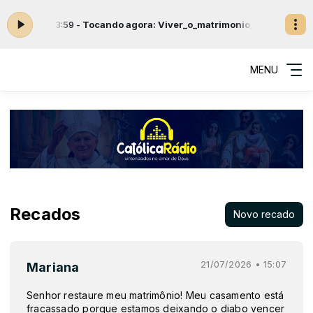
0 às 23:59 -
Tocando agora: Viver_o_matrimonio_na_pureza_e_santi
MENU
Recados
Novo recado
21/07/2026 • 15:07
Mariana
Senhor restaure meu matrimônio! Meu casamento está
fracassado porque estamos deixando o diabo vencer